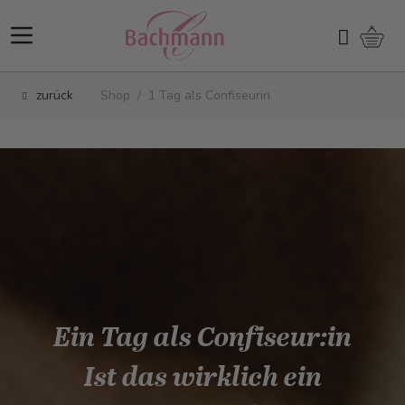
Direkt zum Inhalt
Ware
Suchen
zurück
Shop
/
1 Tag als Confiseurin
Ein Tag als Confiseur:in
Ist das wirklich ein