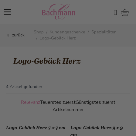
Direkt zum Inhalt
Ware
Suchen
Shop
/
Kundengeschenke
/
Spezialitäten
zurück
/
Logo-Gebäck Herz
Logo-Gebäck Herz
4
Artikel gefunden
Relevanz
Teuerstes zuerst
Günstigstes zuerst
Artikelnummer
Logo-Gebäck Herz 7 x 7 cm
Logo-Gebäck Herz 9 x 9
cm