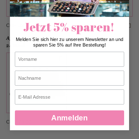
Jetzt 5% sparen!
CHF 39.00
CHF 68.00
Apéro Brötli Karton gross
Melden Sie sich hier zu unserem Newsletter an und
sparen Sie 5% auf Ihre Bestellung!
24 Stück
Vorname
Nachname
Email
Anmelden
CHF 79.00