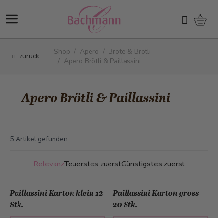
Direkt zum Inhalt
Ware
Suchen
Shop
/
Apero
/
Brote & Brötli
zurück
/
Apero Brötli & Paillassini
Apero Brötli & Paillassini
5
Artikel gefunden
Relevanz
Teuerstes zuerst
Günstigstes zuerst
Paillassini Karton klein 12
Paillassini Karton gross
Stk.
20 Stk.