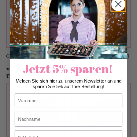
CHF 50.40
CHF 62.90
Jetzt 5% sparen!
10er Stange gemischte
10er Stange Baileys
Truffes
Truffes
Melden Sie sich hier zu unserem Newsletter an und
sparen Sie 5% auf Ihre Bestellung!
Vorname
Nachname
Email