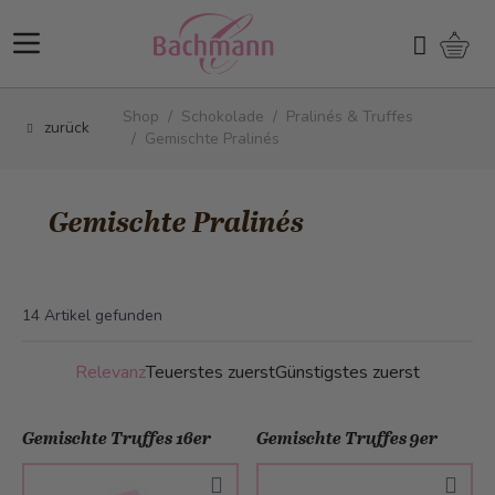
Direkt zum Inhalt
Ware
Suchen
Shop
/
Schokolade
/
Pralinés & Truffes
zurück
/
Gemischte Pralinés
Gemischte Pralinés
14
Artikel gefunden
Relevanz
Teuerstes zuerst
Günstigstes zuerst
Gemischte Truffes 16er
Gemischte Truffes 9er