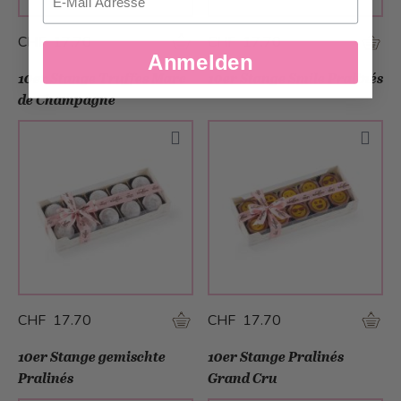
CHF 17.70
CHF 17.70
Anmelden
10er Stange Truffes Marc
10er Stange Smile Pralinés
de Champagne
CHF 17.70
CHF 17.70
10er Stange gemischte
10er Stange Pralinés
Pralinés
Grand Cru