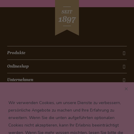
SEIT
1897
Produkte
Onlineshop
Unternehmen
Kontakt
Wir verwenden Cookies, um unsere Dienste zu verbessern,
Newsletter
persönliche Angebote zu machen und Ihre Erfahrung zu
erweitern. Wenn Sie die unten aufgeführten optionalen
Payment conditions
Cookies nicht akzeptieren, kann Ihr Erlebnis beeinträchtigt
werden. Wenn Sie mehr wissen möchten, lesen Sie bitte die