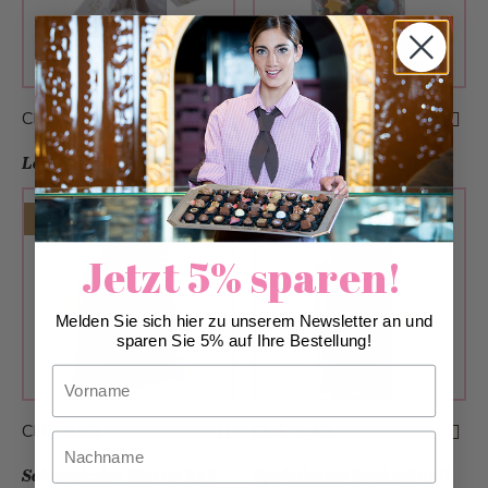
CHF 3.90
CHF 8.90
Leckerli Elch B2B
Schoggi Bachmännli B2B
Ab 50 Stück
Ab 50 Stück
Jetzt 5% sparen!
Melden Sie sich hier zu unserem Newsletter an und
sparen Sie 5% auf Ihre Bestellung!
Vorname
CHF 8.90
CHF 8.40
Nachname
Schokoladen Sterne B2B
Spekulatius Bachmännli