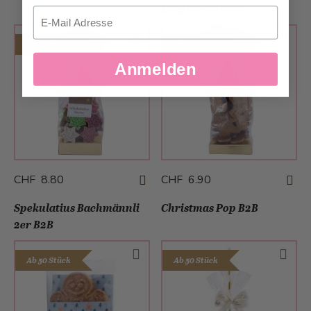
150g Säckli B2B
Email
Ab 50 Stück
Ab 50 Stück
Anmelden
CHF 8.80
CHF 6.90
Spekulatius Bachmännli
Christmas Pop B2B
2er B2B
Ab 50 Stück
Ab 50 Stück