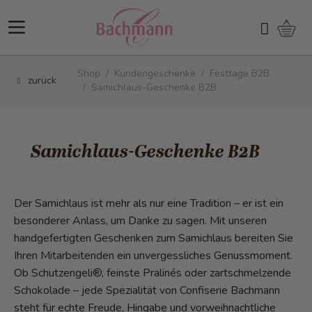
Direkt zum Inhalt
Ware
Suchen
Shop
/
Kundengeschenke
/
Festtage B2B
zurück
/
Samichlaus-Geschenke B2B
Samichlaus-Geschenke B2B
Der Samichlaus ist mehr als nur eine Tradition – er ist ein
besonderer Anlass, um Danke zu sagen. Mit unseren
handgefertigten Geschenken zum Samichlaus bereiten Sie
Ihren Mitarbeitenden ein unvergessliches Genussmoment.
Ob Schutzengeli®, feinste Pralinés oder zartschmelzende
Schokolade – jede Spezialität von Confiserie Bachmann
steht für echte Freude, Hingabe und vorweihnachtliche