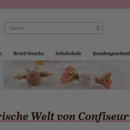
o
Brot&Snacks
Schokolade
Kundengeschen
Schutzengeli
Zartschmelzende Knuspertruffes
rische Welt von Confise