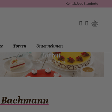
Kontakt
Jobs
Standorte
Warenko
My Wishlist
Mein Konto
ke
Torten
Unternehmen
Torten
Über 600 Torten
ur Bachmann