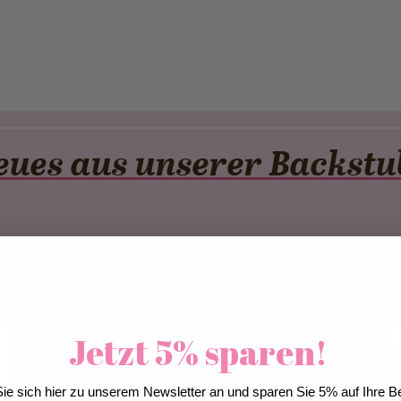
eues aus unserer Backstu
Cool Down. Matcha Up
Ein 
Jetzt 5% sparen!
Wir verwenden Cookies, um unsere Dienste zu
verbessern, persönliche Angebote zu machen und
ie sich hier zu unserem Newsletter an und sparen Sie 5% auf Ihre Be
Ihre Erfahrung zu erweitern. Wenn Sie die unten