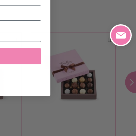
b
konfigurieren