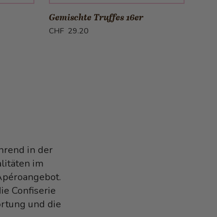
Gemischte Truffes 16er
Schu
CHF 29.20
CHF 
hrend in der
litäten im
Apéroangebot.
ie Confiserie
rtung und die