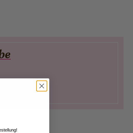
be
Tag als Patissièr:e
stellung!