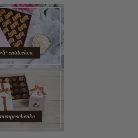
rli® entdecken
irmengeschenke