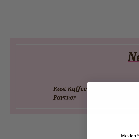
N
Rast Kaffee - Unser lokaler
Partner
Melden S