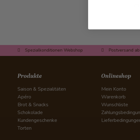
C
Spezialkonditionen Webshop
Postversand ab
Produkte
Onlineshop
Saison & Spezialitäten
Mein Konto
Apéro
Warenkorb
Brot & Snacks
Wunschliste
Schokolade
Zahlungsbedingu
Kundengeschenke
Lieferbedingunge
Torten