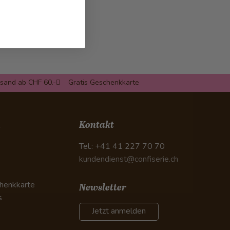
rsand ab CHF 60.-
Gratis Geschenkkarte
n
Kontakt
Tel.: +41 41 227 70 70
kundendienst@confiserie.ch
henkkarte
Newsletter
s
Jetzt anmelden