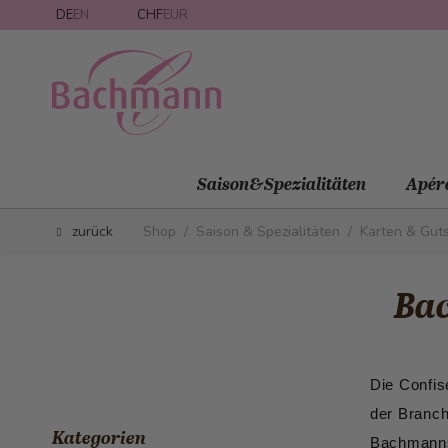
Direkt zum Inhalt
DE
EN
CHF
EUR
Saison&Spezialitäten
Apér
zurück
Shop
/
Saison & Spezialitäten
/
Karten & Gut
Ba
Die Confis
der Branch
Kategorien
Bachmanns 