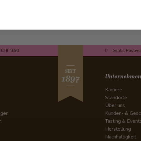
HF 35.00
 CHF 8.90
Gratis Postve
SEIT
Unternehme
1897
Karriere
Standorte
Über uns
ngen
Kunden- & Gesc
n
Tasting & Event
Herstellung
Nachhaltigkeit