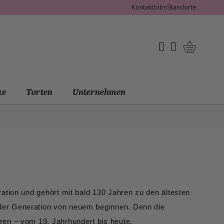
Kontakt
Jobs
Standorte
Warenko
My Wishlist
Mein Konto
ke
Torten
Unternehmen
ation und gehört mit bald 130 Jahren zu den ältesten
der Generation von neuem beginnen. Denn die
ren – vom 19. Jahrhundert bis heute.