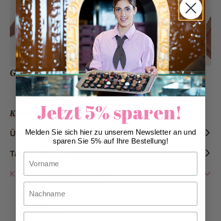
Geschenkkarten
Jetzt 5% sparen!
Kunden- & Geschenkkarte
Melden Sie sich hier zu unserem Newsletter an und
Über uns
sparen Sie 5% auf Ihre Bestellung!
Chronik
Tasting & Events
Vorname
Geschichte
Konditor-Workshops
Kunden- & Geschenkkarte
Die Marke
Nachname
Tasting
Kundenkarten
Auszeichnungen
Detektiv Trail
Geschenkkarte
Prospekte
Bester Arbeitsgeber
Email