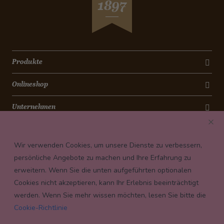
1897
Apfelauflauf
Pikante Gulaschsuppe
Wie entsteht ein Schoggihase ?
Cheesecake
Safranreis mit Gemüse
Bananen-Cookies
Avocado-Bruschetta mit Lachsrose
Torta Antica Roma
Bunter Wintersalat
Schokoladencrème
Produkte
Lachs mit Bohnensalat
Caramelköpfli
Lauch-Täschli mit Schinkenwürfeli
Onlineshop
Magenbrot
Pizza Calzone
Grittibänz
Quinoa-Thon-Salat
Unternehmen
Christstollen
Chili-Geisskäse auf Salatbeet
Kontakt
Spitzbuben
Curry-Bananen-Suppe
Wir verwenden Cookies, um unsere Dienste zu verbessern,
Mailänderli
Triangel-Apéro-Chüechli
Newsletter
persönliche Angebote zu machen und Ihre Erfahrung zu
Königskuchen
Ei im pikanten Gemüsebeet
erweitern. Wenn Sie die unten aufgeführten optionalen
Payment conditions
Schokolade-Rhabarber-Muffins
Spicy Bohnen-Dip
Cookies nicht akzeptieren, kann Ihr Erlebnis beeinträchtigt
Pfannkuchen mit Granatapfel
Dorsch im Rohschinkenmantel
werden. Wenn Sie mehr wissen möchten, lesen Sie bitte die
Apfelrosen
Cookie-Richtlinie
Grosis Brätchugeli an Morchelsauce
Panettone-Dessert im Glas
Kürbis mit Zwiebeln und Feta