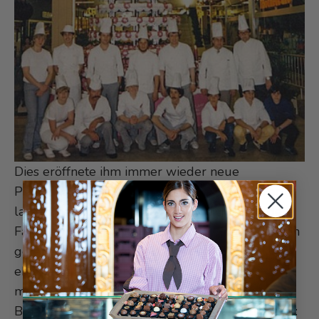
Dies eröffnete ihm immer wieder neue
Perspektiven und haben ihn Trends entdecken
lassen, ganz ohne Social media. Auch wenn der
Familienbetrieb längst von seinen beiden Söhnen
geleitet wird, ist Raymond in seiner
ehrenamtlichen Funktion als Senior Chef
mehrmals wöchentlich in der Backstube zu
Besuch. Die Söhne, Matthias und Raphael wissen: