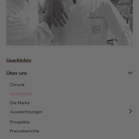
Geschichte
Über uns
Chronik
Geschichte
Die Marke
Auszeichnungen
Prospekte
Bester Arbeitsgeber
Presseberichte
Beliebteste Bäckerei-Confiserie der Schweiz