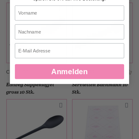
Vorname
Nachname
Email
Anmelden
CHF 1.00
CHF 1.00
Einweg Suppenlöffel
Servietten Bachmann 10
gross 10 Stk.
Stk.