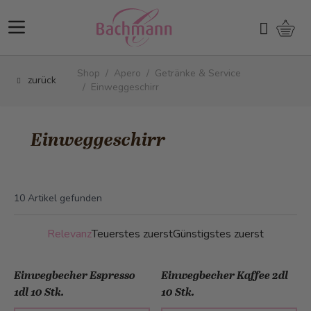
Direkt zum Inhalt
Ware
Suchen
Shop
/
Apero
/
Getränke & Service
zurück
/
Einweggeschirr
Einweggeschirr
10
Artikel gefunden
Relevanz
Teuerstes zuerst
Günstigstes zuerst
Einwegbecher Espresso
Einwegbecher Kaffee 2dl
1dl 10 Stk.
10 Stk.