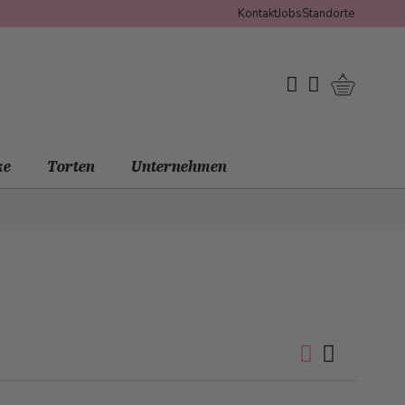
Kontakt
Jobs
Standorte
Warenko
My Wishlist
Mein Konto
ke
Torten
Unternehmen