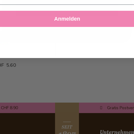
Akzeptieren
Anmelden
Ablehnen
Einstellungen anpassen
F 5.60
 CHF 8.90
Gratis Postve
SEIT
Unternehme