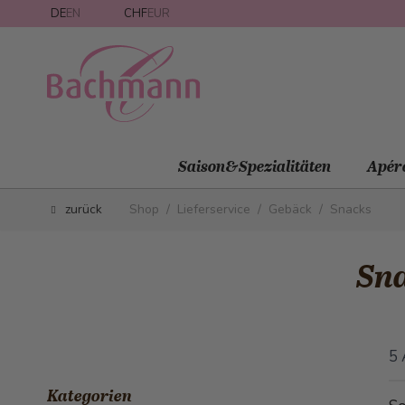
Direkt zum Inhalt
DE
EN
CHF
EUR
Saison&Spezialitäten
Apér
zurück
Shop
/
Lieferservice
/
Gebäck
/
Snacks
Sn
5
Kategorien