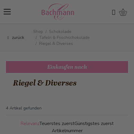
Direkt zum Inhalt
Ware
Suchen
Shop
/
Schokolade
zurück
/
Tafeln & Frischschokolade
/
Riegel & Diverses
Einkaufen nach
Riegel & Diverses
4
Artikel gefunden
Relevanz
Teuerstes zuerst
Günstigstes zuerst
Artikelnummer