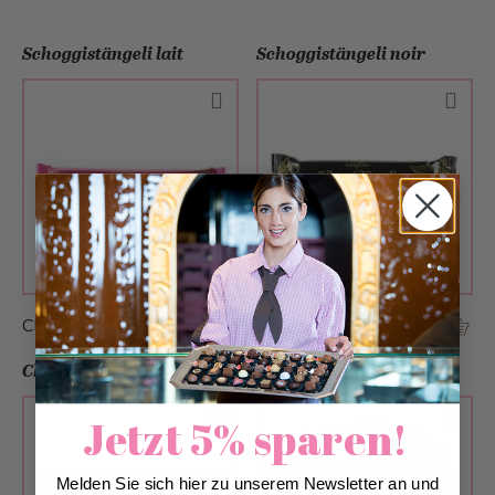
Schoggistängeli lait
Schoggistängeli noir
CHF 2.40
CHF 2.40
Chatzestreckerli® Riegel
Choc’n’Flakes
Jetzt 5% sparen!
Melden Sie sich hier zu unserem Newsletter an und