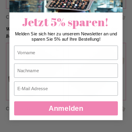
CHF 24.40
CHF 8.30
Jetzt 5% sparen!
Wasserturm Stein© 4er
Wasserturm Stein® 6er
Melden Sie sich hier zu unserem Newsletter an und
Baileys
Baileys
sparen Sie 5% auf Ihre Bestellung!
Vorname
Nachname
Email
Anmelden
CHF 16.70
CHF 24.40