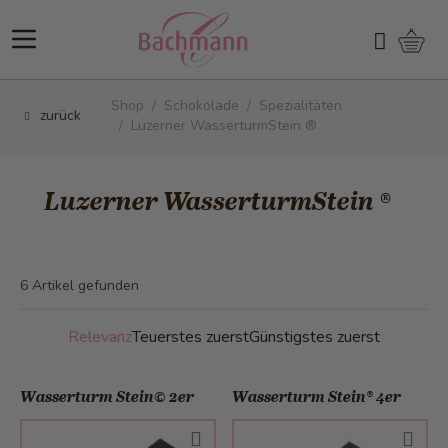
Direkt zum Inhalt
Ware
Suchen
Shop
/
Schokolade
/
Spezialitäten
zurück
/
Luzerner WasserturmStein ®
Luzerner WasserturmStein ®
6
Artikel gefunden
Relevanz
Teuerstes zuerst
Günstigstes zuerst
Wasserturm Stein© 2er
Wasserturm Stein® 4er