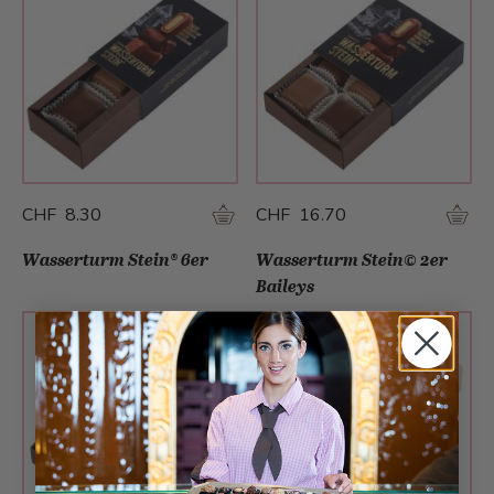
CHF 8.30
CHF 16.70
Wasserturm Stein® 6er
Wasserturm Stein© 2er
Baileys