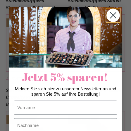
Sternschnupperli
Sternschnupperli Salted
Strawberry B2B (15cm)
Caramel B2B (15cm)
Ab 30 Stück
Ab 30 Stück
Jetzt 5% sparen!
AUSVERKAUFT
AUSVERKAUFT
Melden Sie sich hier zu unserem Newsletter an und
Sternschnupperli®
Sternschnupperli® Milch
sparen Sie 5% auf Ihre Bestellung!
Crunchy Popcorn 19cm
B2B (15 cm)
Vorname
B2B
Ab 30 Stück
Ab 30 Stück
Nachname