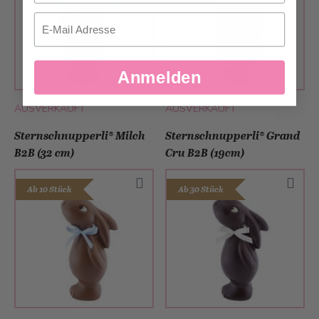
Email
Anmelden
AUSVERKAUFT
AUSVERKAUFT
Sternschnupperli® Milch
Sternschnupperli® Grand
B2B (32 cm)
Cru B2B (19cm)
Ab 10 Stück
Ab 30 Stück