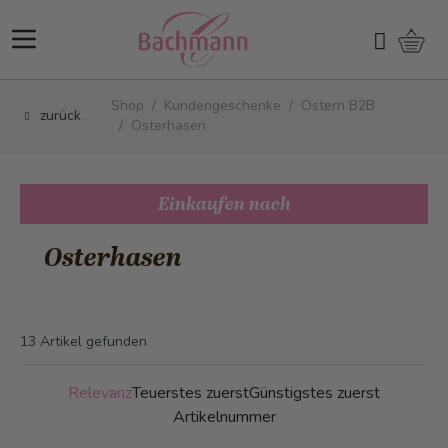
Direkt zum Inhalt
Ware
Suchen
Shop
/
Kundengeschenke
/
Ostern B2B
zurück
/
Osterhasen
Einkaufen nach
Osterhasen
13
Artikel gefunden
Relevanz
Teuerstes zuerst
Günstigstes zuerst
Artikelnummer