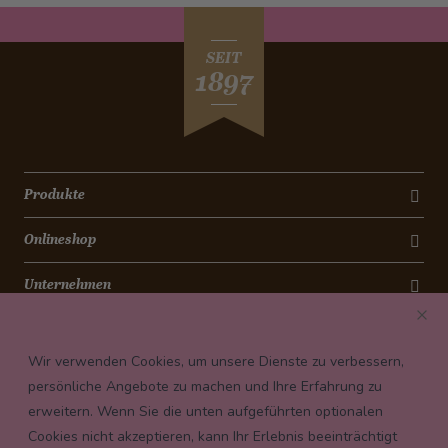
SEIT
1897
Produkte
Onlineshop
Unternehmen
Kontakt
Wir verwenden Cookies, um unsere Dienste zu verbessern,
Newsletter
persönliche Angebote zu machen und Ihre Erfahrung zu
erweitern. Wenn Sie die unten aufgeführten optionalen
Payment conditions
Cookies nicht akzeptieren, kann Ihr Erlebnis beeinträchtigt