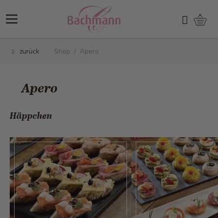
Direkt zum Inhalt
Ware
Suchen
zurück
Shop
/
Apero
Apero
Häppchen