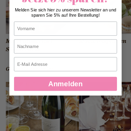
Melden Sie sich hier zu unserem Newsletter an und
sparen Sie 5% auf Ihre Bestellung!
Vorname
Mini Patisseries &
Macaronsplatten
Nachname
Süssgebäcke
Email
Getränke & Service
Anmelden