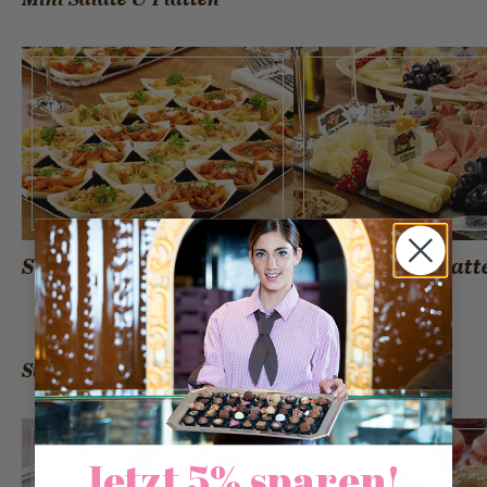
Salate & Gebäcke
Fleisch-, Käseplat
Dips
Süsses
Jetzt 5% sparen!