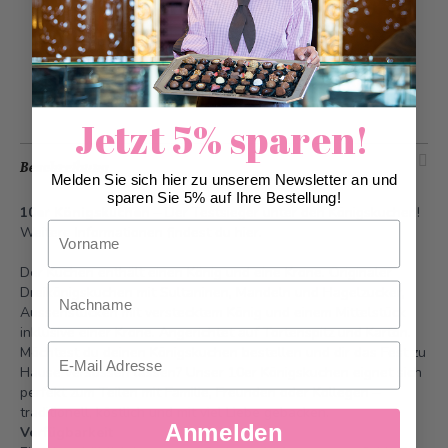
Zur Wunschliste hinzufügen
Jetzt 5% sparen!
Beschreibung
Melden Sie sich hier zu unserem Newsletter an und
sparen Sie 5% auf Ihre Bestellung!
10er Königskuchen
– Der Testsieger unter den Königskuchen!
Vorname
Weitere Informationen findest du
hier
.
Der Kuchen enthält einen König und eine Krone. Originaler
Nachname
Dreikönigskuchen mit Sultaninen, Mandeln und Hagelzucker,
Aussenstücken mit verstecktem König und einem Mittelstück
inklusive einer Krone. Angerichtet auf Tortenspitz und Karton.
Email
Möchtest du deinen Königskuchen bestellen und dir das Fest zu
Hause versüssen lassen? Unser 10er Königskuchen eignet sich
perfekt zum Teilen mit Familie, Freunden oder Kollegen –
traditionell, köstlich und mit viel Liebe gebacken.
Anmelden
Verfügbarkeit