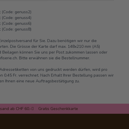
 (Code: genuss2)
 (Code: genuss4)
 (Code: genuss6)
 (Code: genuss8)
nzelpostversand für Sie. Dazu benötigen wir nur die
rten. Die Grösse der Karte darf max. 148x210 mm (A5)
nd Beilagen können Sie uns per Post zukommen lassen oder
iserie.ch.
Bitte erwähnen sie die Bestellnummer.
e Adressetiketten von uns gedruckt werden dürfen, wird pro
n 0.45 Fr. verrechnet. Nach Erhalt Ihrer Bestellung passen wir
en Ihnen eine neue Auftragsbestätigung zu.
rsand ab CHF 60.-
Gratis Geschenkkarte