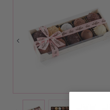
View larger image
View larger i
View larger image