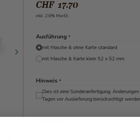
CHF 17.70
inkl. 2.6% MwSt.
Ausführung
*
mit Masche & ohne Karte standard
mit Masche & Karte klein 52 x 52 mm
Hinweis
*
Dies ist eine Sonderanfertigung. Änderungen
Tagen vor Auslieferung berücksichtigt werde
Versandart
*
mage
View larger image
View larger image
View larger image
Abholung/Lieferung