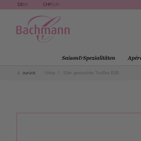
Direkt zum Inhalt
DE
EN
CHF
EUR
Saison&Spezialitäten
Apér
zurück
Shop
/
10er gemischte Truffes B2B
Main image
Click to view image in fullscreen