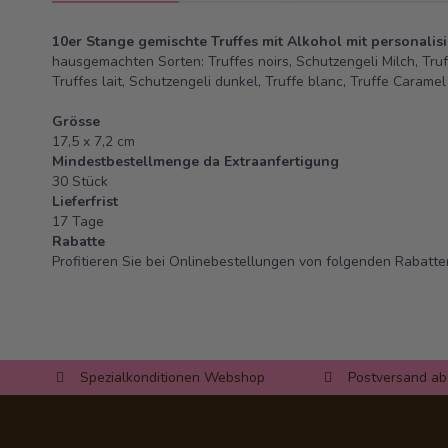
10er Stange gemischte Truffes mit Alkohol
mit personalis
hausgemachten Sorten: Truffes noirs, Schutzengeli Milch, Tr
Truffes lait, Schutzengeli dunkel, Truffe blanc, Truffe Caramel
Grösse
17,5 x 7,2 cm
Mindestbestellmenge da Extraanfertigung
30 Stück
Lieferfrist
17 Tage
Rabatte
Profitieren Sie bei Onlinebestellungen von folgenden Rabatte
Spezialkonditionen Webshop
Postversand ab