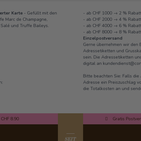
ierter Karte
- Gefüllt mit den
- ab CHF 1000 → 2 % Rabatt
uffe Marc de Champagne,
- ab CHF 2000 → 4 % Rabatt
 Salé und Truffe Baileys.
- ab CHF 4000 → 6 % Rabatt
- ab CHF 8000 → 8 % Rabatt
Einzelpostversand
Gerne übernehmen wir den Ei
Adressetiketten und Grusska
sein. Die Adressetiketten u
digital an
kundendienst@conf
Bitte beachten Sie: Falls di
n:
Adresse ein Preiszuschlag vo
die Totalkosten an und send
 CHF 8.90
Gratis Postve
SEIT