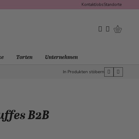
Kontakt
Jobs
Standorte
Warenko
My Wishlist
Mein Konto
ke
Torten
Unternehmen
In Produkten stöbern
uffes B2B