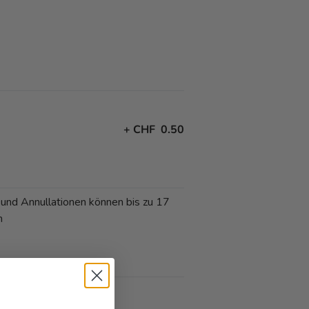
+
CHF 0.50
 und Annullationen können bis zu 17
n