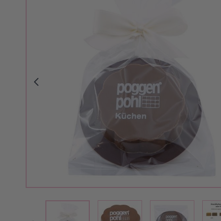
View larger image
View larger i
View larger image