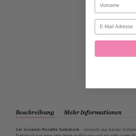
Vorname
Email
Beschreibung
Mehr Informationen
1er Grüessli Rosette Siebdruck
- Grüessli aus bester Schwe
Siebdruck hat eine sehr feine Auflösung und ein sehr guter Ko