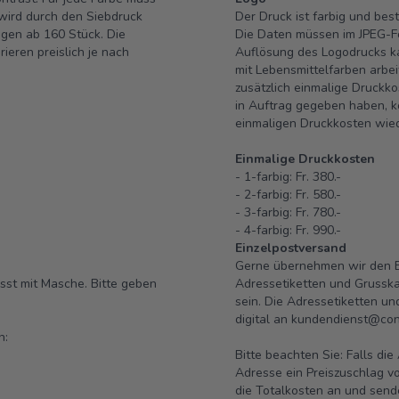
wird durch den Siebdruck
Der Druck ist farbig und bes
lagen ab 160 Stück. Die
Die Daten müssen im JPEG-F
ieren preislich je nach
Auflösung des Logodrucks ka
mit Lebensmittelfarben arbe
zusätzlich einmalige Druckko
in Auftrag gegeben haben, 
einmaligen Druckkosten wie
Einmalige Druckkosten
- 1-farbig: Fr. 380.-
- 2-farbig: Fr. 580.-
- 3-farbig: Fr. 780.-
- 4-farbig: Fr. 990.-
Einzelpostversand
Gerne übernehmen wir den Ei
st mit Masche. Bitte geben
Adressetiketten und Grusska
sein. Die Adressetiketten u
digital an
kundendienst@conf
n:
Bitte beachten Sie: Falls di
Adresse ein Preiszuschlag vo
die Totalkosten an und send