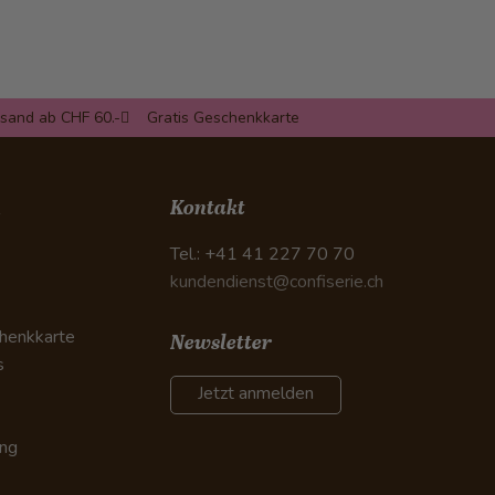
rsand ab CHF 60.-
Gratis Geschenkkarte
n
Kontakt
Tel.: +41 41 227 70 70
kundendienst@confiserie.ch
henkkarte
Newsletter
s
Jetzt anmelden
ung