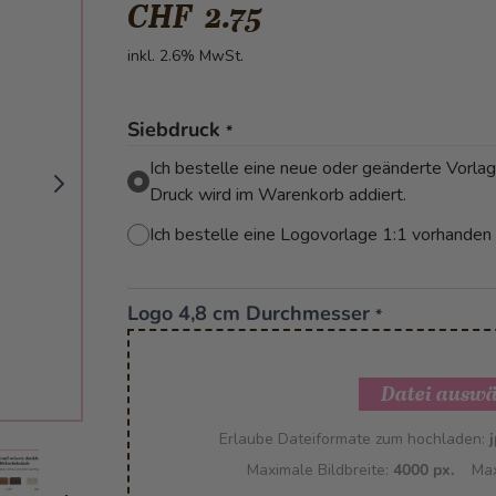
CHF 2.75
inkl. 2.6% MwSt.
Siebdruck
*
Ich bestelle eine neue oder geänderte Vorlage.
Druck wird im Warenkorb addiert.
Ich bestelle eine Logovorlage 1:1 vorhanden
Logo 4,8 cm Durchmesser
*
Datei ausw
Erlaube Dateiformate zum hochladen:
j
mage
View larger image
View larger image
View larger image
Maximale Bildbreite:
4000 px.
Max