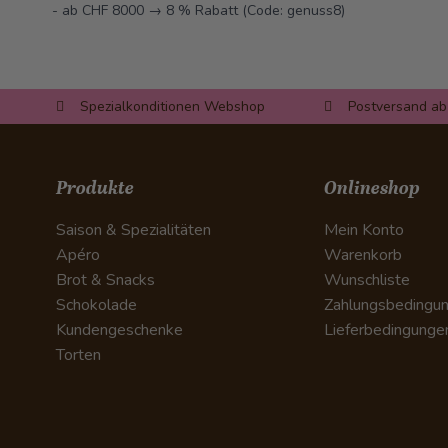
- ab CHF 8000 → 8 % Rabatt (Code: genuss8)
Spezialkonditionen Webshop
Postversand ab
Produkte
Onlineshop
Saison & Spezialitäten
Mein Konto
Apéro
Warenkorb
Brot & Snacks
Wunschliste
Schokolade
Zahlungsbedingu
Kundengeschenke
Lieferbedingunge
Torten