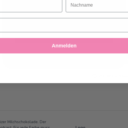
Nachname
kann Ihr Erlebnis beeinträchtigt werden. Wenn Sie
mehr wissen möchten, lesen Sie bitte die
Cookie-
Abholung ab
Sonntag, 13.09.2026
Richtlinie
Kann frühstens ab
Montag, 14.09.20
Akzeptieren
werden
Anmelden
Ablehnen
Einstellungen anpassen
Anzahl
in den Ware
Zur Wunschlist
izer Milchschokolade. Der
ntrast. Für jede Farbe muss
Logo