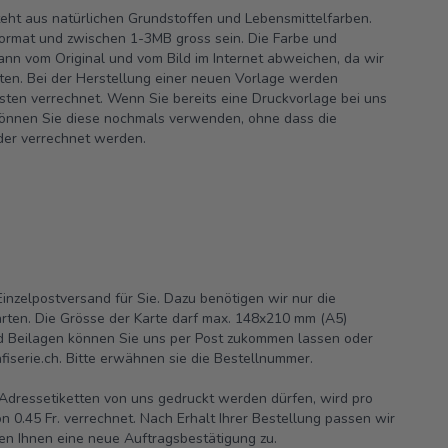
teht aus natürlichen Grundstoffen und Lebensmittelfarben.
ormat und zwischen 1-3MB gross sein. Die Farbe und
nn vom Original und vom Bild im Internet abweichen, da wir
iten. Bei der Herstellung einer neuen Vorlage werden
sten verrechnet. Wenn Sie bereits eine Druckvorlage bei uns
können Sie diese nochmals verwenden, ohne dass die
der verrechnet werden.
nzelpostversand für Sie. Dazu benötigen wir nur die
rten. Die Grösse der Karte darf max. 148x210 mm (A5)
nd Beilagen können Sie uns per Post zukommen lassen oder
iserie.ch.
Bitte erwähnen sie die Bestellnummer.
e Adressetiketten von uns gedruckt werden dürfen, wird pro
n 0.45 Fr. verrechnet. Nach Erhalt Ihrer Bestellung passen wir
en Ihnen eine neue Auftragsbestätigung zu.