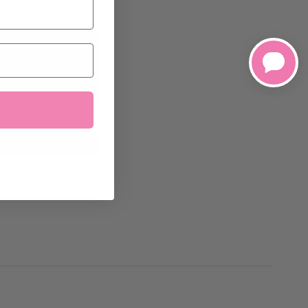
26
geliefert
nkorb
e hinzufügen