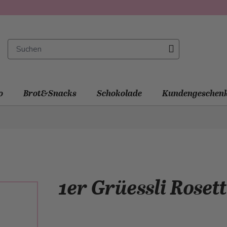
o
Brot&Snacks
Schokolade
Kundengeschen
1er Grüessli Roset