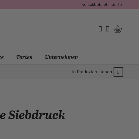
Kontakt
Jobs
Standorte
Warenko
My Wishlist
Mein Konto
ke
Torten
Unternehmen
In Produkten stöbern
te Siebdruck