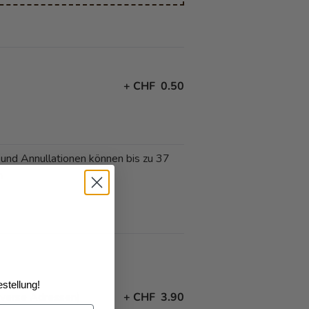
+
CHF 0.50
 und Annullationen können bis zu 37
n
stellung!
iverse Adressen)
+
CHF 3.90