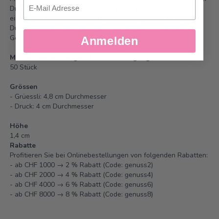
Email
Druck ist 4-farbig und eignet sich durch die günstigeren
einmaligen Druckkosten für kleinere Auflagen ab 30 Stück.
Durch das Marzipanplättchen wird die Schokolade in ihrem
Geschmack beeinflusst.
Anmelden
Mindestbestellmenge da Extraanfertigung:
50 Stück
Grössen
- Grüessli: 4,8 cm Durchmesser
- Druck: 4 cm Durchmesser
Höhe
1,4 cm
Rabatte
Profitieren Sie bei Onlinebestellungen von folgenden Rabatten:
- ab CHF 1000 → 2 % Rabatt (Code: genuss2)
- ab CHF 2000 → 4 % Rabatt (Code: genuss4)
- ab CHF 4000 → 6 % Rabatt (Code: genuss6)
- ab CHF 8000 → 8 % Rabatt (Code: genuss8)