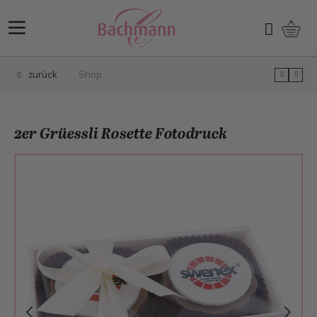
Direkt zum Inhalt
Ware
Suchen
zurück
Shop
2er Grüessli Rosette Fotodruck
Main image
Click to view image in fullscreen