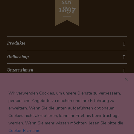
SEIT
1897
Produkte
Onlineshop
Unternehmen
Kontakt
Wir verwenden Cookies, um unsere Dienste zu verbessern,
Newsletter
persönliche Angebote zu machen und Ihre Erfahrung zu
erweitern. Wenn Sie die unten aufgeführten optionalen
Payment conditions
Cookies nicht akzeptieren, kann Ihr Erlebnis beeinträchtigt
werden. Wenn Sie mehr wissen möchten, lesen Sie bitte die
Cookie-Richtlinie