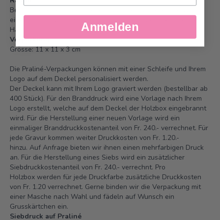
Rabatt
Bei Onlinebestellungen dieser Produkte profitieren Sie von
einem Rabatt von 10%. Den Rabattcode finden Sie unter dem
Anmelden
Hauptbild.
Verpackung
Grösse: 11 x 11 x 3 cm
Die Praliné-Verpackungen können mit einer Schleife und Ihrem
Logo auf dem Deckel personalisiert werden.
Der Deckel kann mit Ihrem Logo graviert werden (bestellbar ab
400 Stück). Für den Branddruck wird eine Vorlage nach Ihrem
Logo erstellt, welche auf dem Deckel der Holzbox eingebrannt
wird. Für die Herstellung einer neuen Vorlage wird ein
einmaliger Branddruckkostenanteil von Fr. 240.- verrechnet. Für
jede Gravur kommen weiter Druckkosten von Fr. 1.20.-
hinzu. Auf Anfrage bieten wir ihnen einen mehrfarbigen Druck
an. Für die Herstellung eines Siebs wird ein zusätzlicher
Siebdruckkostenanteil von Fr. 240.- verrechnt. Pro
Holzbox werden für jede Druckfarbe zusätzliche Druckkosten
von Fr. 1.20 verrechnet. Gerne binden wir die Verpackung mit
einer Masche nach Wahl und fädeln auf Wunsch ein
Grusskärtchen ein.
Siebdruck auf Praliné