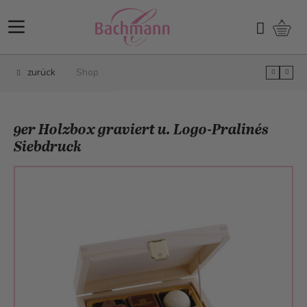
Direkt zum Inhalt
Ware
Suchen
zurück
Shop
9er Holzbox graviert u. Logo-Pralinés
Siebdruck
Main image
Click to view image in fullscreen