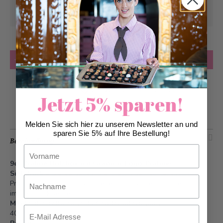
Kann frühstens ab
Dienstag, 22.09.2026
geliefert werden
Anzahl
in den Warenkorb
Zur Wunschliste hinzufügen
Jetzt 5% sparen!
Melden Sie sich hier zu unserem Newsletter an und
sparen Sie 5% auf Ihre Bestellung!
Beschreibung
Vorname
9er Praliné Holzbox mit Gravur u. Logo-Pralinés
Siebdruck
– Die Verpackung enthält 9 gemischte, köstliche
Nachname
Pralinés ohne Alkohol, von denen 3 individuell mit Ihrem Logo
im Siebdruck verziert sind.
Mindestbestellmenge da Sonderanfertigung
Email
400 Stück