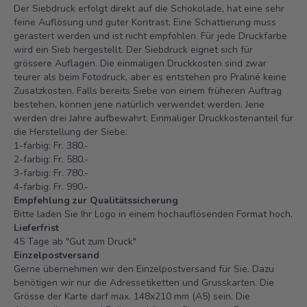
Der Siebdruck erfolgt direkt auf die Schokolade, hat eine sehr
feine Auflösung und guter Kontrast. Eine Schattierung muss
gerastert werden und ist nicht empfohlen. Für jede Druckfarbe
wird ein Sieb hergestellt. Der Siebdruck eignet sich für
grössere Auflagen. Die einmaligen Druckkosten sind zwar
teurer als beim Fotodruck, aber es entstehen pro Praliné keine
Zusatzkosten. Falls bereits Siebe von einem früheren Auftrag
bestehen, können jene natürlich verwendet werden. Jene
werden drei Jahre aufbewahrt. Einmaliger Druckkostenanteil für
die Herstellung der Siebe:
1-farbig: Fr. 380.-
2-farbig: Fr. 580.-
3-farbig: Fr. 780.-
4-farbig: Fr. 990.-
Empfehlung zur Qualitätssicherung
Bitte laden Sie Ihr Logo in einem hochauflösenden Format hoch.
Lieferfrist
45 Tage ab "Gut zum Druck"
Einzelpostversand
Gerne übernehmen wir den Einzelpostversand für Sie. Dazu
benötigen wir nur die Adressetiketten und Grusskarten. Die
Grösse der Karte darf max. 148x210 mm (A5) sein. Die