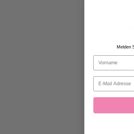
So
A
B
Melden S
Vorname
Email
C