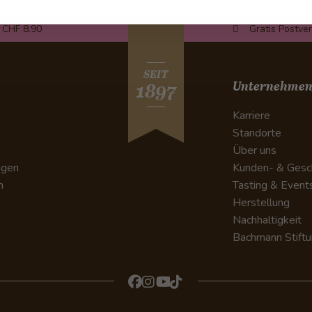
 CHF 8.90
Gratis Postve
SEIT
Unternehme
1897
Karriere
Standorte
Über uns
ngen
Kunden- & Gesc
n
Tasting & Event
Herstellung
Nachhaltigkeit
Bachmann Stift