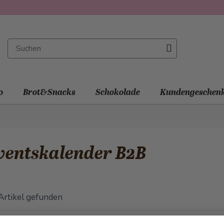
o
Brot&Snacks
Schokolade
Kundengeschen
ventskalender B2B
Artikel gefunden