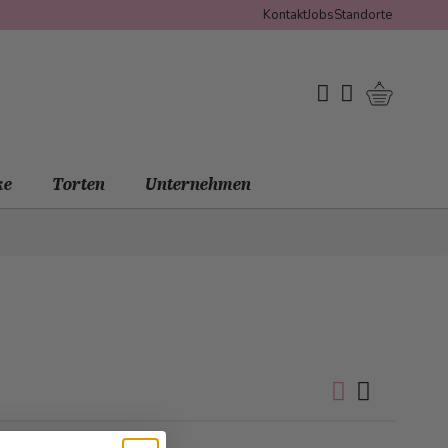
Kontakt
Jobs
Standorte
Warenko
My Wishlist
Mein Konto
ke
Torten
Unternehmen