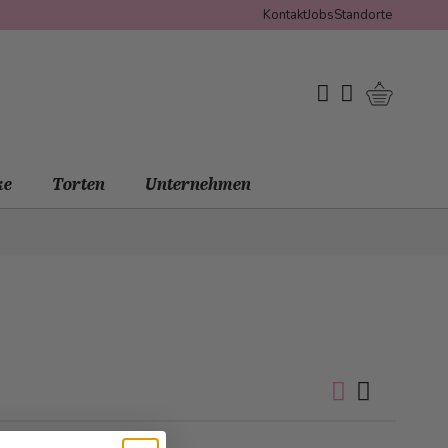
Kontakt
Jobs
Standorte
Warenko
My Wishlist
Mein Konto
ke
Torten
Unternehmen