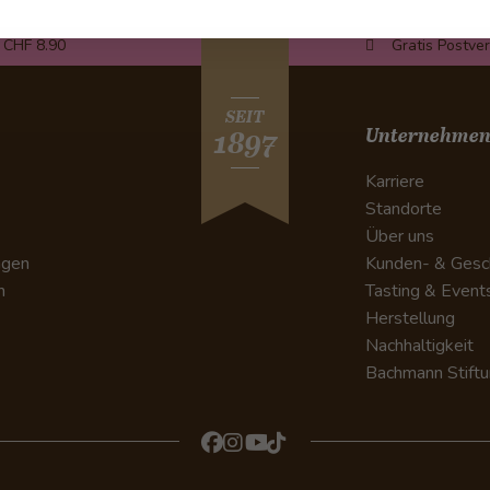
 CHF 8.90
Gratis Postve
SEIT
Unternehme
1897
Karriere
Standorte
Über uns
ngen
Kunden- & Gesc
n
Tasting & Event
Herstellung
Nachhaltigkeit
Bachmann Stift