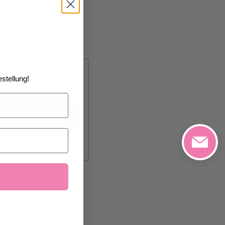
carons Schiefer
oss 48 Stück
stellung!
F 55.00