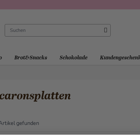
o
Brot&Snacks
Schokolade
Kundengeschen
caronsplatten
Artikel gefunden