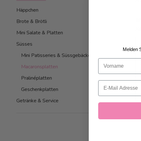
So
Häppchen
M
Brote & Brötli
St
Mini Salate & Platten
Süsses
Melden S
Mini Patisseries & Süssgebäcke
Vorname
Macaronsplatten
Pralinéplatten
Email
Geschenkplatten
Getränke & Service
C