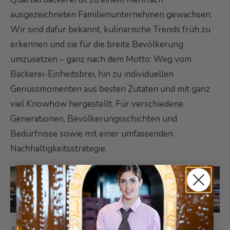
ausgezeichneten Familienunternehmen gewachsen.
Wir sind dafür bekannt, kulinarische Trends früh zu
erkennen und sie für die breite Bevölkerung
umzusetzen – ganz nach dem Motto: Weg vom
Bäckerei-Einheitsbrei, hin zu individuellen
Genussmomenten aus besten Zutaten und mit ganz
viel Knowhow hergestellt. Für verschiedene
Generationen, Bevölkerungsschichten und
Bedürfnisse sowie mit einer umfassenden
Nachhaltigkeitsstrategie.