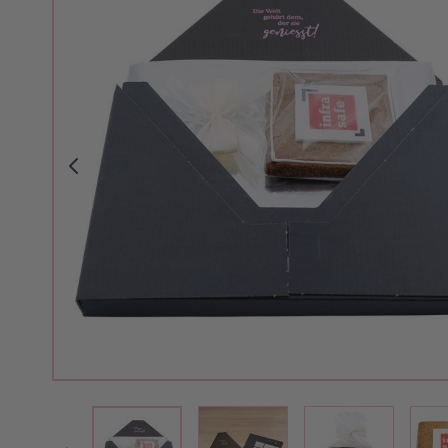
View larger image
View larger i
View larger image