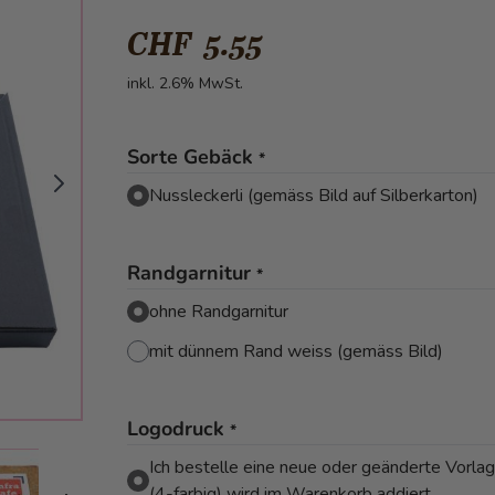
CHF 5.55
inkl. 2.6% MwSt.
Sorte Gebäck
*
Nussleckerli (gemäss Bild auf Silberkarton)
Randgarnitur
*
ohne Randgarnitur
mit dünnem Rand weiss (gemäss Bild)
Logodruck
*
mage
View larger image
View larger image
View larger image
View larger imag
Ich bestelle eine neue oder geänderte Vorlag
(4-farbig) wird im Warenkorb addiert.