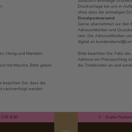
zusätzlich einmalige Druckko
n:
Druckvorlage bei uns in Au
ohne dass die einmaligen D
Einzelpostversand
Gerne übernehmen wir den Ei
Adressetiketten und Grusska
sein. Die Adressetiketten u
digital an
kundendienst@conf
sen, Honig und Mandeln.
Bitte beachten Sie: Falls di
Adresse ein Preiszuschlag vo
st mit Masche. Bitte geben
die Totalkosten an und send
te beachten Sie, dass die
ht nachverfolgt werden
 CHF 8.90
Gratis Postve