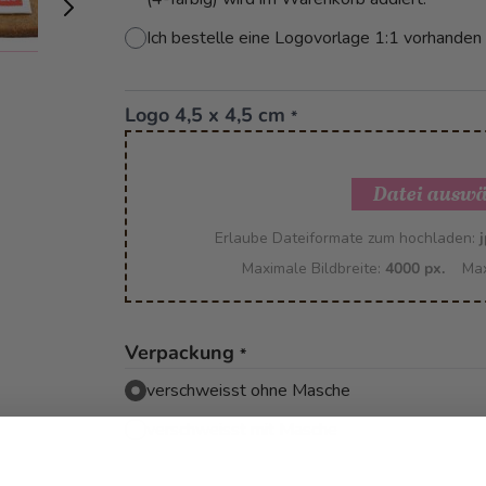
Ich bestelle eine Logovorlage 1:1 vorhanden
Logo 4,5 x 4,5 cm
*
Datei ausw
Erlaube Dateiformate zum hochladen:
j
Maximale Bildbreite:
4000 px.
Max
Verpackung
*
verschweisst ohne Masche
verschweisst mit Masche