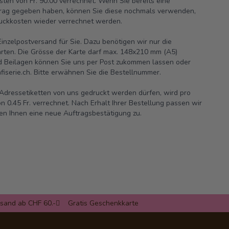
sten von Fr. 90.00 verrechnet. Wenn Sie bereits eine
ftrag gegeben haben, können Sie diese nochmals verwenden,
ruckkosten wieder verrechnet werden.
nzelpostversand für Sie. Dazu benötigen wir nur die
rten. Die Grösse der Karte darf max. 148x210 mm (A5)
nd Beilagen können Sie uns per Post zukommen lassen oder
iserie.ch.
Bitte erwähnen Sie die Bestellnummer.
e Adressetiketten von uns gedruckt werden dürfen, wird pro
n 0.45 Fr. verrechnet. Nach Erhalt Ihrer Bestellung passen wir
en Ihnen eine neue Auftragsbestätigung zu.
rsand ab CHF 60.-
Gratis Geschenkkarte