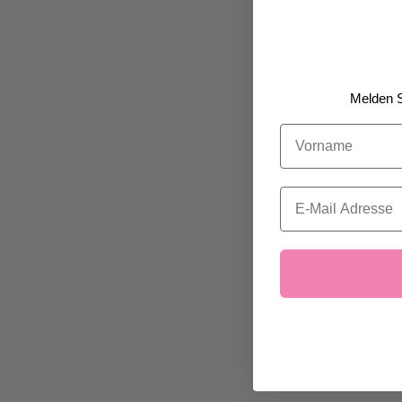
Melden S
Vorname
Email