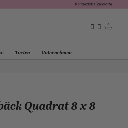
Kontakt
Jobs
Standorte
Warenko
My Wishlist
Mein Konto
ke
Torten
Unternehmen
bäck Quadrat 8 x 8