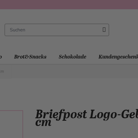
o
Brot&Snacks
Schokolade
Kundengeschen
cm
Briefpost Logo-Ge
cm