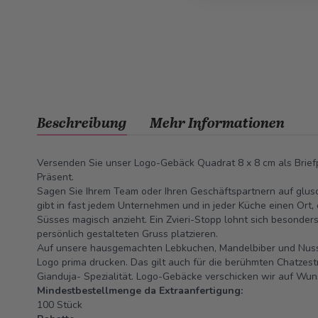
Beschreibung
Mehr Informationen
Versenden Sie unser Logo-Gebäck Quadrat 8 x 8 cm als Briefp
Präsent.
Sagen Sie Ihrem Team oder Ihren Geschäftspartnern auf glus
gibt in fast jedem Unternehmen und in jeder Küche einen Ort,
Süsses magisch anzieht. Ein Zvieri-Stopp lohnt sich besonder
persönlich gestalteten Gruss platzieren.
Auf unsere hausgemachten Lebkuchen, Mandelbiber und Nussle
Logo prima drucken. Das gilt auch für die berühmten Chatzest
Gianduja- Spezialität. Logo-Gebäcke verschicken wir auf Wun
Mindestbestellmenge da Extraanfertigung:
100 Stück