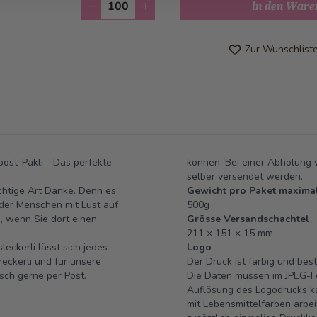
Anzahl
in den Ware
Zur Wunschlist
ost-Päkli - Das perfekte
können. Bei einer Abholung 
selber versendet werden.
chtige Art Danke. Denn es
Gewicht pro Paket maxima
 der Menschen mit Lust auf
500g
s, wenn Sie dort einen
Grösse Versandschachtel
211 × 151 × 15 mm
ckerli lässt sich jedes
Logo
reckerli und für unsere
Der Druck ist farbig und bes
sch gerne per Post.
Die Daten müssen im JPEG-F
Auflösung des Logodrucks ka
mit Lebensmittelfarben arbe