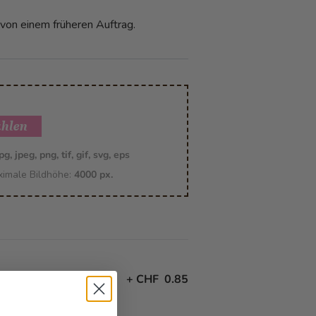
 von einem früheren Auftrag.
ählen
pg, jpeg, png, tif, gif, svg, eps
imale Bildhöhe:
4000 px.
+
CHF 0.85