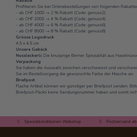
Rabatte
Profitieren Sie bei Onlinebestellungen von folgenden Rabatte
- ab CHF 1000 → 2 % Rabatt (Code: genuss2)
- ab CHF 2000 → 4 % Rabatt (Code: genuss4)
- ab CHF 4000 → 6 % Rabatt (Code: genuss6)
- ab CHF 8000 → 8 % Rabatt (Code: genuss8)
Grösse Logodruck
4.5 x 4.5 cm
Unsere Gebäck
Nussleckerli:
Die knusprige Berner Spezialität aus Haselnüs
Verpackung
Sie haben die Auswahl zwischen verschweisst und verschweis
Sie im Bestellvorgang die gewünschte Farbe der Masche an.
Briefpost
Flache Artikel können wir günstiger per Briefpost senden. Bit
Briefpost-Päckli keine Sendungsnummer haben und somit nic
Spezialkonditionen Webshop
Postversand ab