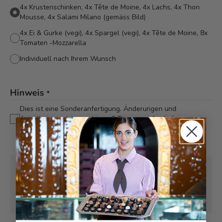
4x Krustenschinken, 4x Tête de Moine, 4x Lachs, 4x Thon
Mousse, 4x Salami Milano (gemäss Bild)
4x Ei & Gurke (vegi), 4x Spargel (vegi), 4x Tête de Moine, 8x
Tomaten -Mozzarella
Individuell nach Ihrem Wunsch
Hinweis
*
Dies ist eine Sonderanfertigung. Änderungen und
Annullationen können bis zu 2 Tagen vor Auslieferung
berücksichtigt werden.
Abholung ab
Samstag, 08.08.2026
Kann frühstens ab
Samstag, 08.08.2026
geliefert werden