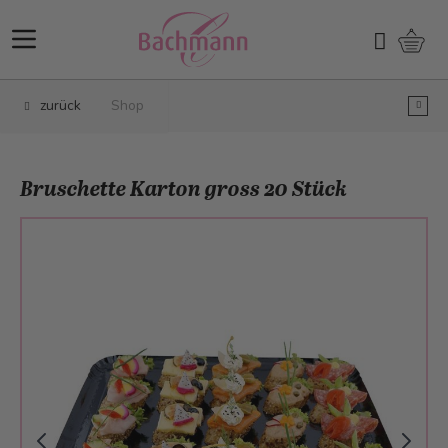
Direkt zum Inhalt
Ware
Suchen
zurück
Shop
Bruschette Karton gross 20 Stück
Main image
Click to view image in fullscreen