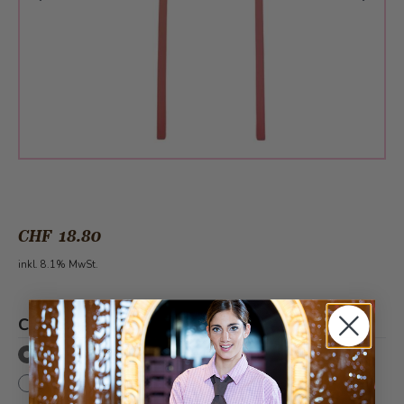
CHF 18.80
inkl. 8.1% MwSt.
Caketopper
*
Caketopper auf Torte (Torte ist separat im Warenkorb)
Ohne Torte