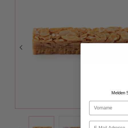
Melden S
Vorname
View larger image
View larger image
Email