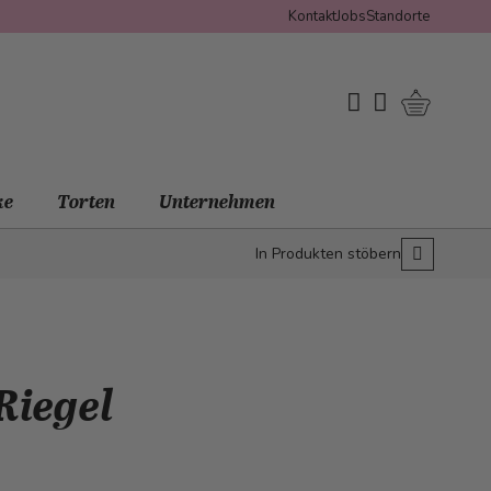
Kontakt
Jobs
Standorte
Warenko
My Wishlist
Mein Konto
ke
Torten
Unternehmen
In Produkten stöbern
Riegel