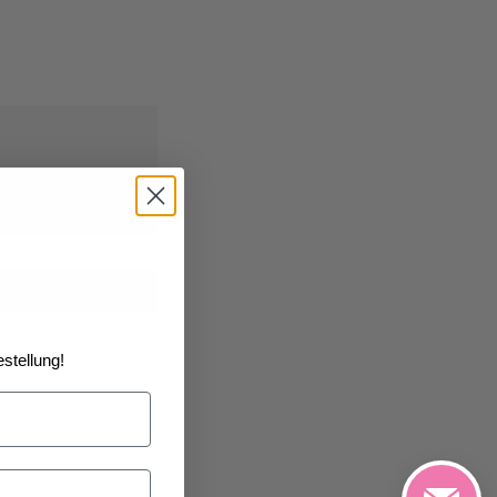
26
geliefert
nkorb
e hinzufügen
stellung!