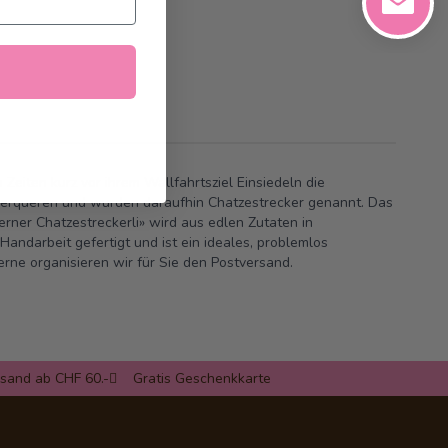
 Zeiten kurz vor ihrem Wallfahrtsziel Einsiedeln die
berqueren und wurden daraufhin Chatzestrecker genannt. Das
erner Chatzestreckerli» wird aus edlen Zutaten in
Gerne organisieren wir für Sie den Postversand.
rsand ab CHF 60.-
Gratis Geschenkkarte