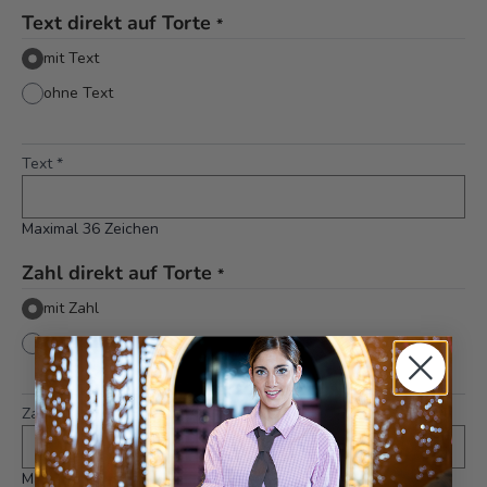
Text direkt auf Torte
*
mit Text
ohne Text
Text
*
Maximal 36 Zeichen
Zahl direkt auf Torte
*
mit Zahl
ohne Zahl
Zahl
*
Maximal 1 Zeichen