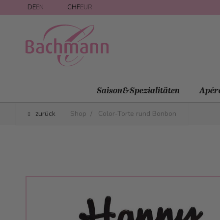
Direkt zum Inhalt
DE
EN
CHF
EUR
Saison&Spezialitäten
Apér
zurück
Shop
/
Color-Torte rund Bonbon
Main image
Click to view image in fullscreen