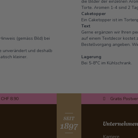
die Bilder der einzelnen Aro
Torte. Aromen 1-4 sind 2 Ta
Caketopper
Ein Caketopper ist im Tortenp
Text
Gerne ergänzen wir Ihren pe
Hinweis (gemäss Bild) bei
auf einem Textdecor kostet zu
Bestellvorgang angeben. Wir
se unverändert und deshalb
tisch kleiner.
Lagerung
Bei 5-8°C im Kühlschrank.
 CHF 8.90
Gratis Postve
SEIT
Unternehme
1897
Karriere