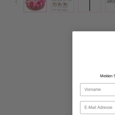
Melden S
Vorname
Email