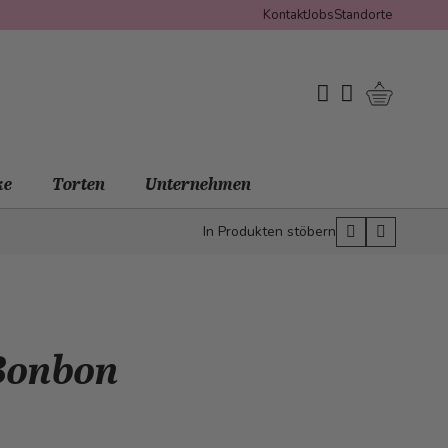
Kontakt
Jobs
Standorte
Warenko
My Wishlist
Mein Konto
ke
Torten
Unternehmen
In Produkten stöbern
 Bonbon