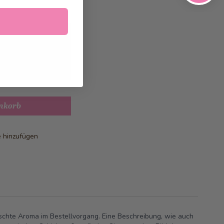
026
geliefert
nkorb
e hinzufügen
chte Aroma im Bestellvorgang. Eine Beschreibung, wie auch