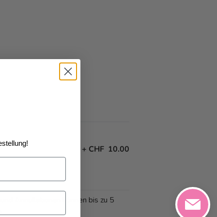
stellung!
+
CHF 10.00
 und Annullationen können bis zu 5
n.