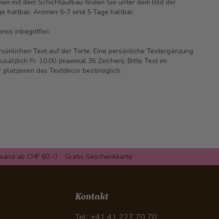
men mit dem Schichtaufbau finden Sie unter dem Bild der
ge haltbar, Aromen 5-7 sind 5 Tage haltbar.
reis inbegriffen.
rsönlichen Text auf der Torte. Eine persönliche Textergänzung
sätzlich Fr. 10.00 (maximal 36 Zeichen). Bitte Text im
 platzieren das Textdecor bestmöglich.
rsand ab CHF 60.-
Gratis Geschenkkarte
n
Kontakt
Tel.: +41 41 227 70 70