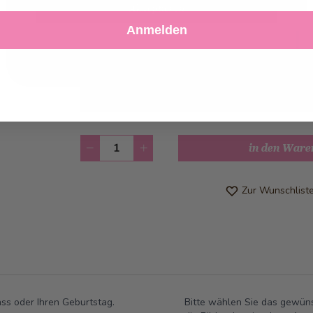
Akzeptieren
Anmelden
Ablehnen
Einstellungen anpassen
Abholung ab
Dienstag, 11.08.2026
Kann frühstens ab
Dienstag, 11.08.2
werden
Anzahl
in den Ware
Zur Wunschlist
ass oder Ihren Geburtstag.
Bitte wählen Sie das gewüns