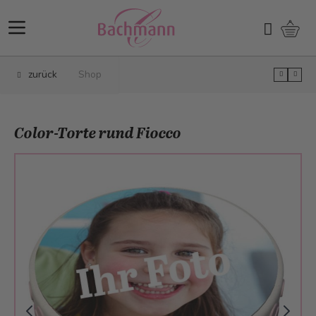
Direkt zum Inhalt
Ware
Suchen
zurück
Shop
Color-Torte rund Fiocco
Main image
Click to view image in fullscreen