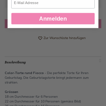
geliefert werden
Anmelden
Anzahl
in den Warenkorb
Zur Wunschliste hinzufügen
Beschreibung
Color-Torte rund Fiocco
- Die perfekte Torte für Ihren
Geburtstag. Die Geburtstagstorte bringt jedermann zum
strahlen.
Grössen
18 cm Durchmesser für 6 Personen
22 cm Durchmesser für 10 Personen (gemäss Bild)