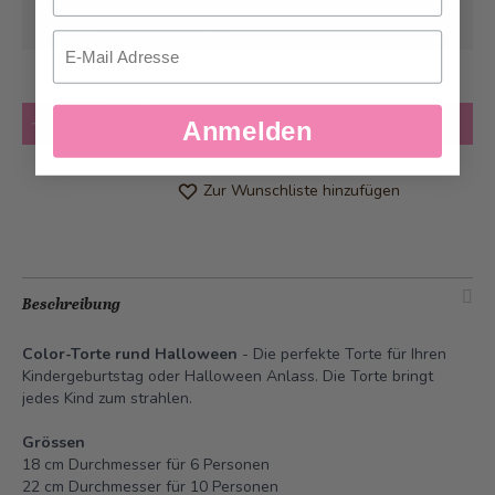
Kann frühstens ab
Dienstag, 11.08.2026
geliefert werden
Email
Anzahl
in den Warenkorb
Anmelden
Zur Wunschliste hinzufügen
Beschreibung
Color-Torte rund Halloween
- Die perfekte Torte für Ihren
Kindergeburtstag oder Halloween Anlass. Die Torte bringt
jedes Kind zum strahlen.
Grössen
18 cm Durchmesser für 6 Personen
22 cm Durchmesser für 10 Personen