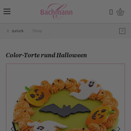
Direkt zum Inhalt
Ware
Suchen
zurück
Shop
Color-Torte rund Halloween
Main image
Click to view image in fullscreen