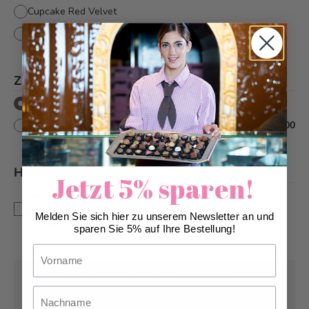
Cupcake Red Velvet
Cupcake Oreo
Zusätzlich
*
ohne Textdecor
mit Textdecor
+
CHF 10.00
Hinweis
*
Jetzt 5% sparen!
Dies ist eine Sonderanfertigung. Änderungen und
Annullationen können bis zu 5 Tagen vor Auslieferung
Melden Sie sich hier zu unserem Newsletter an und
berücksichtigt werden.
sparen Sie 5% auf Ihre Bestellung!
Vorname
Abholung ab
Dienstag, 11.08.2026
Nachname