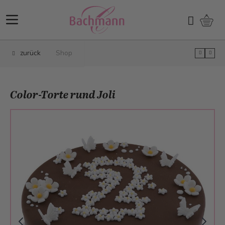
Direkt zum Inhalt
Ware
Suchen
zurück
Shop
Color-Torte rund Joli
Main image
Click to view image in fullscreen