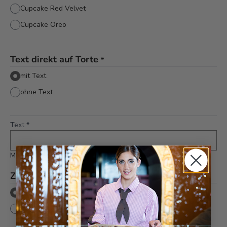
Cupcake Red Velvet
Cupcake Oreo
Text direkt auf Torte
*
mit Text
ohne Text
Text
*
Maximal 36 Zeichen
Zahl
*
mit Zahl
ohne Zahl