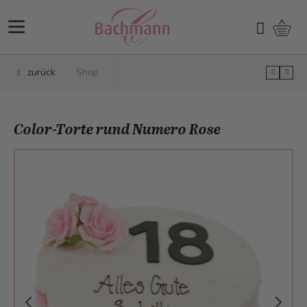
Direkt zum Inhalt
Ware
Suchen
zurück
Shop
Color-Torte rund Numero Rose
Main image
Click to view image in fullscreen