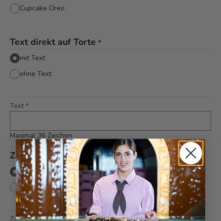
Cupcake Oreo
Text direkt auf Torte
*
mit Text
ohne Text
Text
*
Maximal 36 Zeichen
Zahl
*
mit Zahl
ohne Zahl
Zahl
*