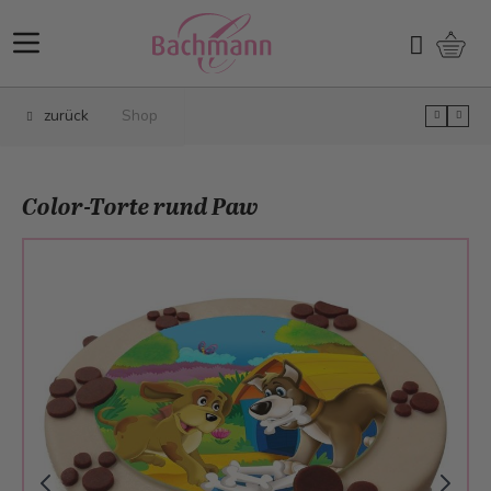
Direkt zum Inhalt
Ware
Suchen
zurück
Shop
Color-Torte rund Paw
Main image
Click to view image in fullscreen