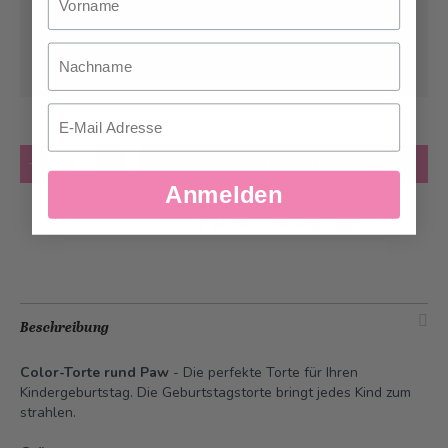
Abholung ab
Mittwoch, 12.08.2026
Nachname
Kann frühstens ab
Mittwoch, 12.08.2026
geliefert werden
Email
Anzahl
in den Warenkorb
Anmelden
Zur Wunschliste hinzufügen
Beschreibung
Color-Torte rund Paw
- Die perfekte Torte für Ihren
Kindergeburtstag. Die Geburtstagstorte bringt jedes Kind zum
strahlen.