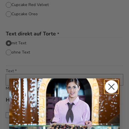
Cupcake Red Velvet
Cupcake Oreo
Text direkt auf Torte
*
mit Text
ohne Text
Text
*
Maximal 8 Zeichen
Hinweis
*
Dies ist eine Sonderanfertigung. Änderungen und
Annullationen können bis zu 5 Tagen vor Auslieferung
berücksichtigt werden.