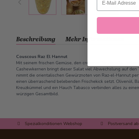
Beschreibung
Mehr Informationen
Couscous Raz El Hannut
Mit seinem frischen Gemüse, den cremigen Mozzarella-Perlen
Cashewkernen bringt dieser Salat viel Abwechslung auf den T
nimmt die orientalischen Gewürznoten von Raz-el-Hannut per
einen überraschend belebenden Frischekick setzt. Olivenöl, B
Kreuzkümmel und ein Hauch Tabasco verbinden alles zu einem
würzigen Gesamtbild.
Spezialkonditionen Webshop
Postversand ab