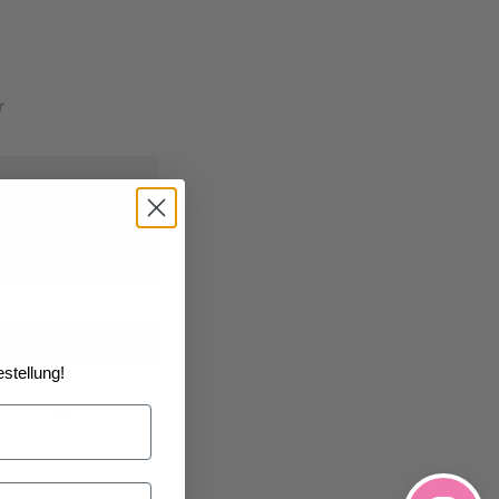
r
26
geliefert
nkorb
stellung!
e hinzufügen