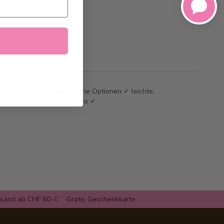
ierte Lunches ✓ vegetarische Optionen ✓ leichte,
iten ✓ unterwegs & im Büro ✓
rsand ab CHF 60.-
Gratis Geschenkkarte