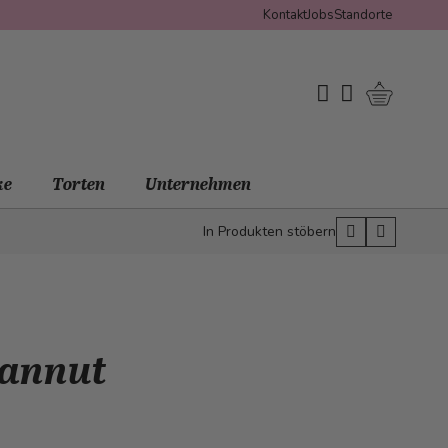
Kontakt
Jobs
Standorte
Warenko
My Wishlist
Mein Konto
ke
Torten
Unternehmen
In Produkten stöbern
Hannut