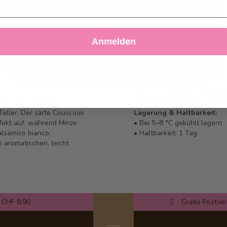
Akzeptieren
Anmelden
Ablehnen
Einstellungen anpassen
Ideal für:
orientalisch inspir
 und den knackigen
abwechslungsreiche Mahlze
eller. Der zarte Couscous
Lagerung & Haltbarkeit:
fekt auf, während Minze
• Bei 5–8 °C gekühlt lagern
alsamico bianco,
• Haltbarkeit: 1 Tag
 aromatischen, leicht
 CHF 8.90
Gratis Postve