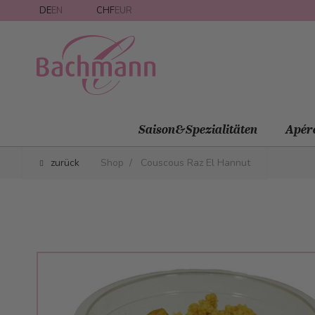
Direkt zum Inhalt
DE
EN
CHF
EUR
Saison&Spezialitäten
Apér
zurück
Shop
/
Couscous Raz El Hannut
Main image
Click to view image in fullscreen