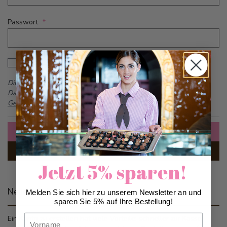
Passwort
Password hidden
Passwort anzeigen
Dieses Formular ist durch reCAPTCHA geschützt -
Google
Datenschutzbestimmungen
und
Allgemeine
Geschäftsbedingungen
Anmelden
Passwort vergessen?
Jetzt 5% sparen!
Neue Kunden
Melden Sie sich hier zu unserem Newsletter an und
sparen Sie 5% auf Ihre Bestellung!
Vorname
Ein Konto zu erstellen hat viele Vorteile: schneller zur Kasse