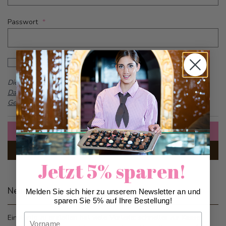
Passwort
Password hidden
Passwort anzeigen
Dieses Formular ist durch reCAPTCHA geschützt -
Google
Datenschutzbestimmungen
und
Allgemeine
Geschäftsbedingungen
Anmelden
Passwort vergessen?
Jetzt 5% sparen!
Neue Kunden
Melden Sie sich hier zu unserem Newsletter an und
sparen Sie 5% auf Ihre Bestellung!
Vorname
Ein Konto zu erstellen hat viele Vorteile: schneller zur Kasse