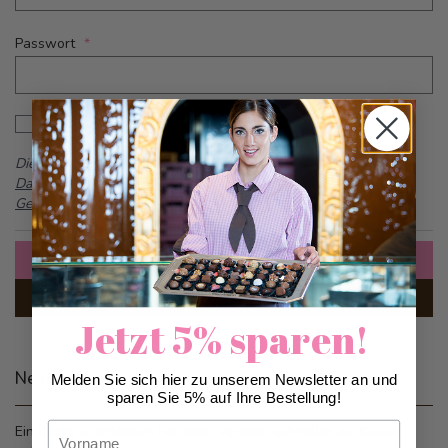
Passwort
Password hidden
Passwort anzeigen
Dieses Formular ist durch reCAPTCHA geschützt -
Google
Datenschutzbestimmungen
und
Allgemeine
Geschäftsbedingungen
Anmelden
Passwort vergessen?
Jetzt 5% sparen!
Neue Kunden
Melden Sie sich hier zu unserem Newsletter an und
sparen Sie 5% auf Ihre Bestellung!
Vorname
Ein Konto zu erstellen hat viele Vorteile: schneller zur Kasse