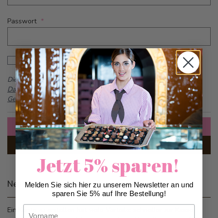
Passwort
Password hidden
Passwort anzeigen
Dieses Formular ist durch reCAPTCHA geschützt -
Google
Datenschutzbestimmungen
und
Allgemeine
Geschäftsbedingungen
Anmelden
Passwort vergessen?
Jetzt 5% sparen!
Neue Kunden
Melden Sie sich hier zu unserem Newsletter an und
sparen Sie 5% auf Ihre Bestellung!
Vorname
Ein Konto zu erstellen hat viele Vorteile: schneller zur Kasse