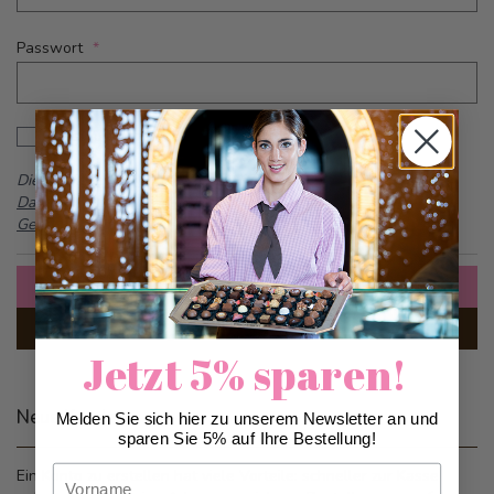
Passwort
Password hidden
Passwort anzeigen
Dieses Formular ist durch reCAPTCHA geschützt -
Google
Datenschutzbestimmungen
und
Allgemeine
Geschäftsbedingungen
Anmelden
Passwort vergessen?
Jetzt 5% sparen!
Neue Kunden
Melden Sie sich hier zu unserem Newsletter an und
sparen Sie 5% auf Ihre Bestellung!
Vorname
Ein Konto zu erstellen hat viele Vorteile: schneller zur Kasse