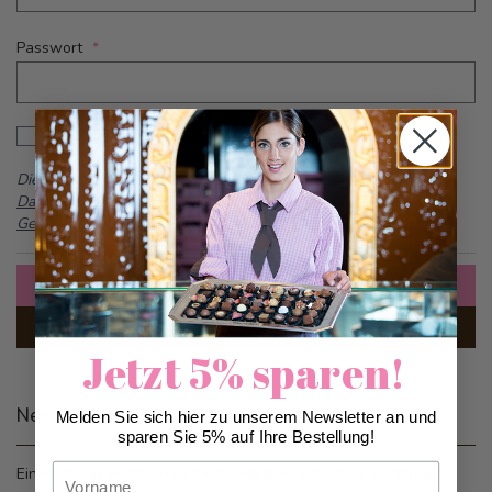
Passwort
Password hidden
Passwort anzeigen
Dieses Formular ist durch reCAPTCHA geschützt -
Google
Datenschutzbestimmungen
und
Allgemeine
Geschäftsbedingungen
Anmelden
Passwort vergessen?
Jetzt 5% sparen!
Neue Kunden
Melden Sie sich hier zu unserem Newsletter an und
sparen Sie 5% auf Ihre Bestellung!
Vorname
Ein Konto zu erstellen hat viele Vorteile: schneller zur Kasse