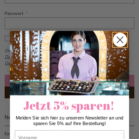
Passwort
Password hidden
Passwort anzeigen
Dieses Formular ist durch reCAPTCHA geschützt -
Google
Datenschutzbestimmungen
und
Allgemeine
Geschäftsbedingungen
Anmelden
Passwort vergessen?
Jetzt 5% sparen!
Neue Kunden
Melden Sie sich hier zu unserem Newsletter an und
sparen Sie 5% auf Ihre Bestellung!
Vorname
Ein Konto zu erstellen hat viele Vorteile: schneller zur Kasse