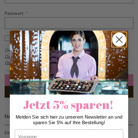
Passwort
Password hidden
Passwort anzeigen
Dieses Formular ist durch reCAPTCHA geschützt -
Google
Datenschutzbestimmungen
und
Allgemeine
Geschäftsbedingungen
Anmelden
Passwort vergessen?
Jetzt 5% sparen!
Neue Kunden
Melden Sie sich hier zu unserem Newsletter an und
sparen Sie 5% auf Ihre Bestellung!
Vorname
Ein Konto zu erstellen hat viele Vorteile: schneller zur Kasse