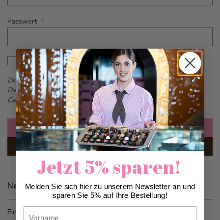
Passwort
Password hidden
Passwort anzeigen
Dieses Formular ist durch reCAPTCHA geschützt -
Google
Datenschutzbestimmungen
und
Allgemeine
Geschäftsbedingungen
Anmelden
Passwort vergessen?
Jetzt 5% sparen!
Neue Kunden
Melden Sie sich hier zu unserem Newsletter an und
sparen Sie 5% auf Ihre Bestellung!
Vorname
Ein Konto zu erstellen hat viele Vorteile: schneller zur Kasse