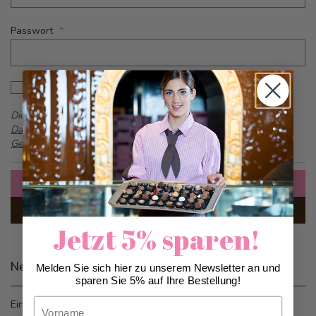
Passwort
Password hidden
Passwort anzeigen
Dieses Formular ist durch reCAPTCHA geschützt -
Google
Datenschutzbestimmungen
und
Allgemeine
Geschäftsbedingungen
Anmelden
Passwort vergessen?
Jetzt 5% sparen!
Neue Kunden
Melden Sie sich hier zu unserem Newsletter an und
sparen Sie 5% auf Ihre Bestellung!
Vorname
Ein Konto zu erstellen hat viele Vorteile: schneller zur Kasse