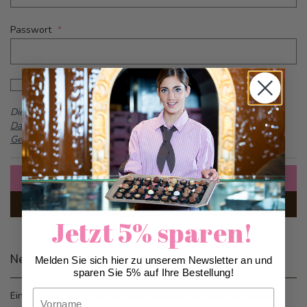
Passwort
Password hidden
Passwort anzeigen
Dieses Formular ist durch reCAPTCHA geschützt -
Google
Datenschutzbestimmungen
und
Allgemeine
Geschäftsbedingungen
Anmelden
Passwort vergessen?
Jetzt 5% sparen!
Neue Kunden
Melden Sie sich hier zu unserem Newsletter an und
sparen Sie 5% auf Ihre Bestellung!
Vorname
Ein Konto zu erstellen hat viele Vorteile: schneller zur Kasse