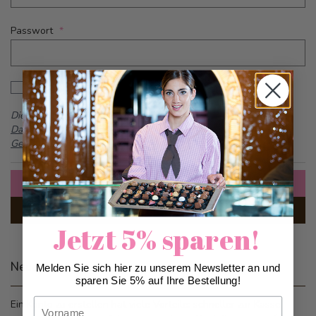
Passwort
Password hidden
Passwort anzeigen
Dieses Formular ist durch reCAPTCHA geschützt -
Google
Datenschutzbestimmungen
und
Allgemeine
Geschäftsbedingungen
Anmelden
Passwort vergessen?
Jetzt 5% sparen!
Neue Kunden
Melden Sie sich hier zu unserem Newsletter an und
sparen Sie 5% auf Ihre Bestellung!
Vorname
Ein Konto zu erstellen hat viele Vorteile: schneller zur Kasse