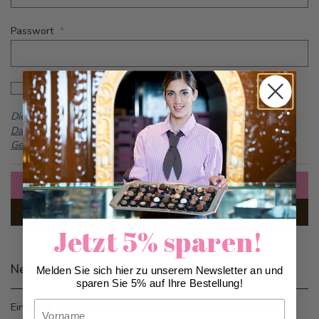
Passwort
Password hidden
Passwort anzeigen
Dieses Formular ist durch reCAPTCHA geschützt -
Google
Datenschutzbestimmungen
und
Allgemeine
Geschäftsbedingungen
Anmelden
Passwort vergessen?
Jetzt 5% sparen!
Neue Kunden
Melden Sie sich hier zu unserem Newsletter an und
sparen Sie 5% auf Ihre Bestellung!
Vorname
Ein Konto zu erstellen hat viele Vorteile: schneller zur Kasse