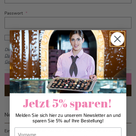
Passwort
Password hidden
Passwort anzeigen
Dieses Formular ist durch reCAPTCHA geschützt -
Google
Datenschutzbestimmungen
und
Allgemeine
Geschäftsbedingungen
Anmelden
Passwort vergessen?
Jetzt 5% sparen!
Neue Kunden
Melden Sie sich hier zu unserem Newsletter an und
sparen Sie 5% auf Ihre Bestellung!
Vorname
Ein Konto zu erstellen hat viele Vorteile: schneller zur Kasse